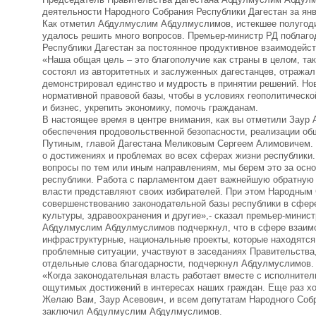
деятельности Народного Собрания Республики Дагестан за янв
Как отметил Абдулмуслим Абдулмуслимов, истекшее полугодие
удалось решить много вопросов. Премьер-министр РД поблагод
Республики Дагестан за постоянное продуктивное взаимодейс
«Наша общая цель – это благополучие как страны в целом, та
состоял из авторитетных и заслуженных дагестанцев, отражал
демонстрировал единство и мудрость в принятии решений. Н
нормативной правовой базы, чтобы в условиях геополитическ
и бизнес, укрепить экономику, помочь гражданам.
В настоящее время в центре внимания, как вы отметили Заур 
обеспечения продовольственной безопасности, реализации 
Путиным, главой Дагестана Меликовым Сергеем Алимовичем. 
о достижениях и проблемах во всех сферах жизни республики
вопросы по тем или иным направлениям, мы берем это за осн
республики. Работа с парламентом дает важнейшую обратную
власти представляют своих избирателей. При этом Народным
совершенствованию законодательной базы республики в сфере
культуры, здравоохранения и другие»,- сказал премьер-минист
Абдулмуслим Абдулмуслимов подчеркнул, что в сфере взаимо
инфраструктурные, национальные проекты, которые находятся
проблемные ситуации, участвуют в заседаниях Правительства, 
отдельные слова благодарности, подчеркнул Абдулмуслимов.
«Когда законодательная власть работает вместе с исполнител
ощутимых достижений в интересах наших граждан. Еще раз хо
Желаю Вам, Заур Асевович, и всем депутатам Народного Собр
заключил Абдулмуслим Абдулмуслимов.