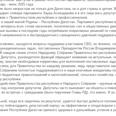
арь - июнь 2025 года.
 было непростым не только для Дагестана, но и для страны в целом. В
арил спикера парламента Заура Аскендерова и в его лице весь депутат
твие с Правительством республики и профессионализм.
к и нашей малой Родины – Республики Дагестан. Парламент республики 
 интересы всех слоев населения, политических сил и общественных дви
овые вызовы в последние годы потребовали оперативных решений по со
ой напряженности и беспрецедентного санкционного давления поддержа
Асевович, находятся вопросы поддержки участников СВО, их близких, се
общенациональных задач, поставленных Президентом России Владимиро
В каждом своем отчете Народному Собранию Правительство республики
. Депутаты, руководители фракций обращают внимание на актуальные, 
ову, вносим необходимые коррективы для выполнения поставленных зад
 связь для Правительства по каждому решению, ведь представители за
 Собранием полностью поддерживаются и наши ключевые инициативы по
 бюджетных правоотношений и налогообложений, сельского хозяйства, 
р республики.
действия Правительства республики и Народного Собрания – крупные и
 под контролем депутатов. Депутаты часто выезжают на объекты и помо
во встречах с гражданами (было поручение Главы РД), это важно. И за э
ьной, когда все нацелены на результат, удается быстро добиться полож
чу поблагодарить депутатский корпус за эффективное и плодотворное с
ания Республики Дагестан крепкого здоровья и дальнейших успехов в 