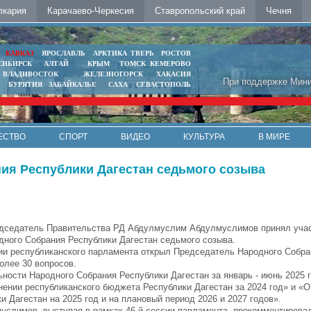
лкария
Карачаево-Черкесия
Ставропольский край
Чечня
Ь
КАВКАЗ
ЯРОСЛАВЛЬ
АРКТИКА
ТВЕРЬ
РОСТОВ
СИБИРСК
АЛТАЙ
КРЫМ
ТОМСК
КЕМЕРОВО
ВЛАДИВОСТОК
ЖЕЛЕЗНОГОРСК
ХАКАСИЯ
При поддержке Мини
БУРЯТИЯ
ЗАБАЙКАЛЬЕ
САХА
СЕВАСТОПОЛЬ
ЕСТВО
СПОРТ
ВИДЕО
КУЛЬТУРА
В МИРЕ
ния Республики Дагестан седьмого созыва
дседатель Правительства РД Абдулмуслим Абдулмуслимов принял участ
дного Собрания Республики Дагестан седьмого созыва.
ии республиканского парламента открыл Председатель Народного Собра
олее 30 вопросов.
ьности Народного Собрания Республики Дагестан за январь - июнь 2025 
ении республиканского бюджета Республики Дагестан за 2024 год» и «О
 Дагестан на 2025 год и на плановый период 2026 и 2027 годов».
слимов, выступая в рамках 46-й сессии парламента, прокомментировал