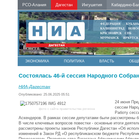
РСО-Алания
Дагестан
Ингушетия
Кабардино-Ба
ФЕДЕРАЦИЯ
КУБАН
КАЛИНИНГРАД
НОВО
КРАСНОЯРСК
СПБ
МУРМАНСК
ИРКУТСК
ЭКОНОМИКА
ПОЛИТИКА
ВЛАСТЬ
ОБЩ
Состоялась 46-й сессия Народного Собра
НИА-Дагестан
Опубликовано: 25.06.2025 05:51
24 июня Пре
сессии Наро
фото с сайта правительства региона
Работу сесс
Аскендеров. В рамках сессии депутатами были рассмотрены б
В числе ключевых вопросов повестки - основные итоги деятел
рассмотрены проекты законов Республики Дагестан «Об исполн
изменений в Закон РД «О республиканском бюджете Республики
Председатель Правительства Дагестана Абдулмуслим Абдулму