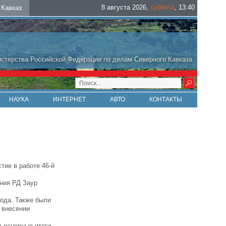
8 августа 2026
,
суббота
,
13
:
40
Кавказ
стерства Российской Федерации по делам Северного Кавказа
НАУКА
ИНТЕРНЕТ
АВТО
КОНТАКТЫ
ие в работе 46-й
ния РД Заур
года. Также были
 внесении
 основные итоги