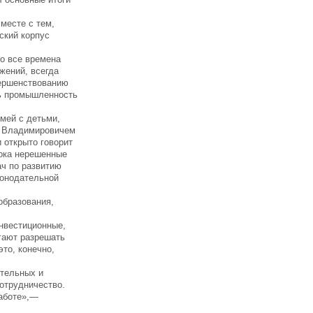
месте с тем,
ский корпус
во все времена
жений, всегда
вершенствованию
ть промышленность
мей с детьми,
м Владимировичем
 открыто говорит
пока нерешенные
ач по развитию
конодательной
образования,
нвестиционные,
гают разрешать
то, конечно,
ительных и
отрудничество.
работе»,—