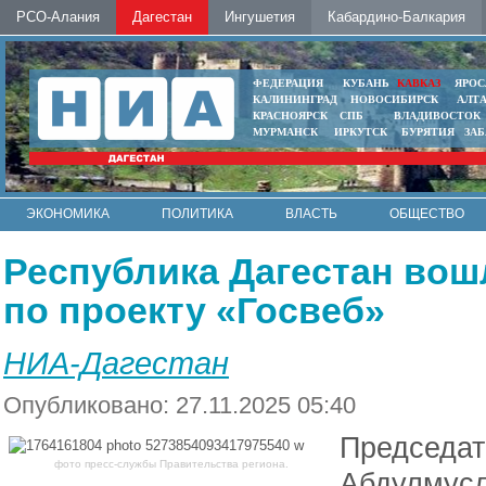
РСО-Алания
Дагестан
Ингушетия
Кабардино-Балкария
ФЕДЕРАЦИЯ
КУБАНЬ
КАВКАЗ
ЯРОС
КАЛИНИНГРАД
НОВОСИБИРСК
АЛТ
КРАСНОЯРСК
СПБ
ВЛАДИВОСТОК
МУРМАНСК
ИРКУТСК
БУРЯТИЯ
ЗА
ЭКОНОМИКА
ПОЛИТИКА
ВЛАСТЬ
ОБЩЕСТВО
АВТО
КОНТАКТЫ
Республика Дагестан вош
по проекту «Госвеб»
НИА-Дагестан
Опубликовано: 27.11.2025 05:40
Председат
фото пресс-службы Правительства региона.
Абдулмус