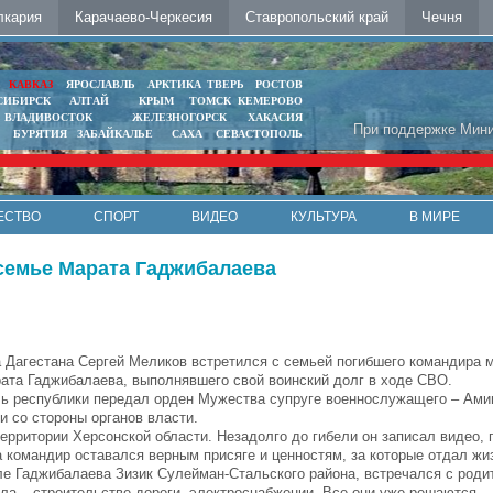
лкария
Карачаево-Черкесия
Ставропольский край
Чечня
Ь
КАВКАЗ
ЯРОСЛАВЛЬ
АРКТИКА
ТВЕРЬ
РОСТОВ
СИБИРСК
АЛТАЙ
КРЫМ
ТОМСК
КЕМЕРОВО
ВЛАДИВОСТОК
ЖЕЛЕЗНОГОРСК
ХАКАСИЯ
При поддержке Мини
БУРЯТИЯ
ЗАБАЙКАЛЬЕ
САХА
СЕВАСТОПОЛЬ
ЕСТВО
СПОРТ
ВИДЕО
КУЛЬТУРА
В МИРЕ
семье Марата Гаджибалаева
а Дагестана Сергей Меликов встретился с семьей погибшего командира 
ата Гаджибалаева, выполнявшего свой воинский долг в ходе СВО.
ь республики передал орден Мужества супруге военнослужащего – Ами
и со стороны органов власти.
ерритории Херсонской области. Незадолго до гибели он записал видео, 
а командир оставался верным присяге и ценностям, за которые отдал жи
ле Гаджибалаева Зизик Сулейман-Стальского района, встречался с роди
ела – строительстве дороги, электроснабжении. Все они уже решаются.