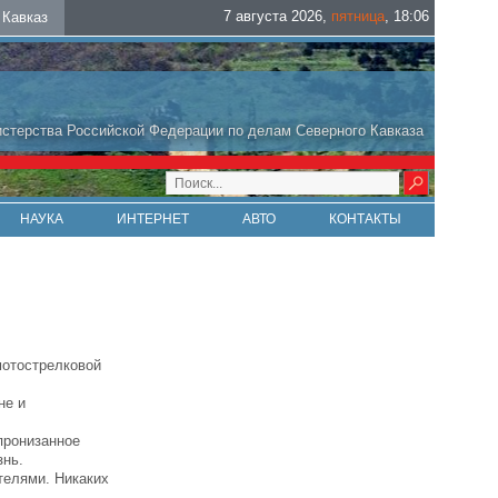
7 августа 2026
,
пятница
,
18
:
06
Кавказ
стерства Российской Федерации по делам Северного Кавказа
НАУКА
ИНТЕРНЕТ
АВТО
КОНТАКТЫ
мотострелковой
не и
пронизанное
знь.
телями. Никаких