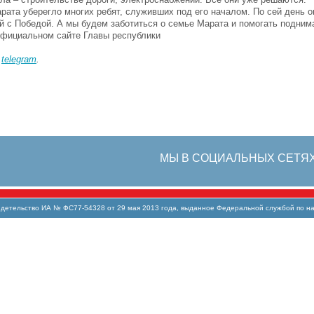
рата уберегло многих ребят, служивших под его началом. По сей день 
ой с Победой. А мы будем заботиться о семье Марата и помогать подним
 официальном сайте Главы республики
в
telegram
.
МЫ В СОЦИАЛЬНЫХ СЕТЯ
тельство ИА № ФС77-54328 от 29 мая 2013 года, выданное Федеральной службой по над