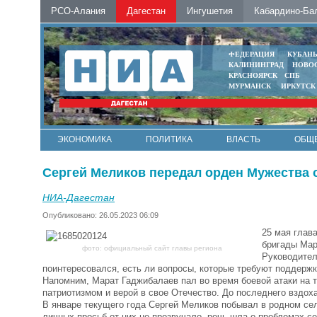
РСО-Алания
Дагестан
Ингушетия
Кабардино-Ба
ФЕДЕРАЦИЯ
КУБАН
КАЛИНИНГРАД
НОВО
КРАСНОЯРСК
СПБ
МУРМАНСК
ИРКУТСК
ЭКОНОМИКА
ПОЛИТИКА
ВЛАСТЬ
ОБЩ
Сергей Меликов передал орден Мужества 
НИА-Дагестан
Опубликовано: 26.05.2023 06:09
25 мая глав
бригады Мар
фото: официальный сайт главы региона
Руководител
поинтересовался, есть ли вопросы, которые требуют поддержк
Напомним, Марат Гаджибалаев пал во время боевой атаки на т
патриотизмом и верой в свое Отечество. До последнего вздох
В январе текущего года Сергей Меликов побывал в родном се
личных просьб от них не прозвучало, речь шла о проблемах с