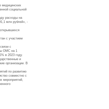
е медицинских
венной социальной
оду расходы на
1,1 млн рублей», -
 открывшихся
тан с участием
связи с
мы ОМС на 1
6% в 2023 году.
дарственные и
кие организации. В
иятий по развитию
мство совместно с
х мероприятий,
венного