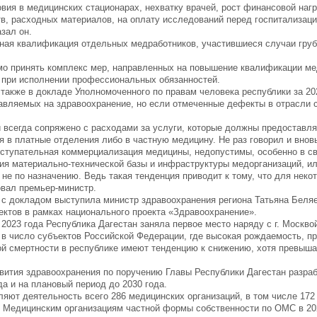
ия в медицинских стационарах, нехватку врачей, рост финансовой нагр
в, расходных материалов, на оплату исследований перед госпитализацие
зал он.
чная квалификация отдельных медработников, участившиеся случаи груб
мо принять комплекс мер, направленных на повышение квалификации м
и при исполнении профессиональных обязанностей.
 также в докладе Уполномоченного по правам человека республики за 20
вляемых на здравоохранение, но если отмеченные дефекты в отрасли 
 всегда сопряжено с расходами за услуги, которые должны предоставля
 в платные отделения либо в частную медицину. Не раз говорил и вновь
ступательная коммерциализация медицины, недопустимы, особенно в с
ия материально-технической базы и инфраструктуры медорганизаций, ил
не по назначению. Ведь такая тенденция приводит к тому, что для неко
овал премьер-министр.
с докладом выступила министр здравоохранения региона Татьяна Беля
ектов в рамках национального проекта «Здравоохранение».
023 года Республика Дагестан заняла первое место наряду с г. Москво
т в число субъектов Российской Федерации, где высокая рождаемость, 
кой смертности в республике имеют тенденцию к снижению, хотя превыш
звития здравоохранения по поручению Главы Республики Дагестан разра
а и на плановый период до 2030 года.
яют деятельность всего 286 медицинских организаций, в том числе 172
). Медицинским организациям частной формы собственности по ОМС в 20