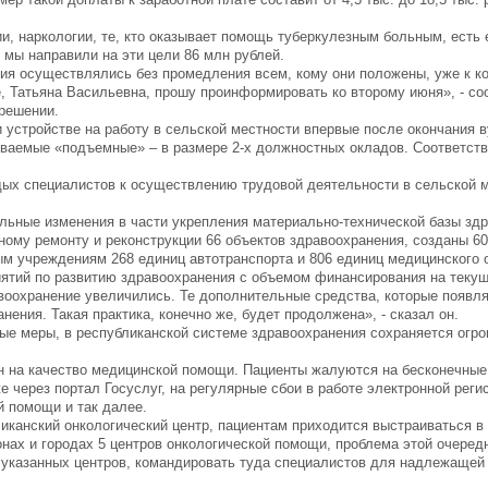
и, наркологии, те, кто оказывает помощь туберкулезным больным, есть
 мы направили на эти цели 86 млн рублей.
ия осуществлялись без промедления всем, кому они положены, уже к ко
е, Татьяна Васильевна, прошу проинформировать ко второму июня», - со
решении.
устройстве на работу в сельской местности впервые после окончания в
ываемые «подъемные» – в размере 2-х должностных окладов. Соответст
дых специалистов к осуществлению трудовой деятельности в сельской 
ельные изменения в части укрепления материально-технической базы зд
ному ремонту и реконструкции 66 объектов здравоохранения, созданы 60
м учреждениям 268 единиц автотранспорта и 806 единиц медицинского 
ятий по развитию здравоохранения с объемом финансирования на текущ
воохранение увеличились. Те дополнительные средства, которые появл
ения. Такая практика, конечно же, будет продолжена», - сказал он.
ые меры, в республиканской системе здравоохранения сохраняется огр
н на качество медицинской помощи. Пациенты жалуются на бесконечные
 через портал Госуслуг, на регулярные сбои в работе электронной реги
й помощи и так далее.
ликанский онкологический центр, пациентам приходится выстраиваться в
онах и городах 5 центров онкологической помощи, проблема этой очеред
указанных центров, командировать туда специалистов для надлежащей