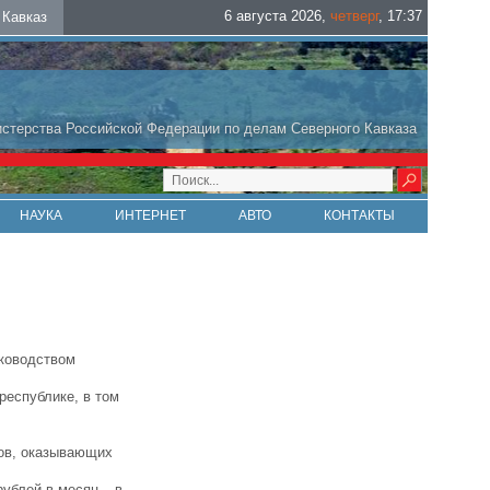
6 августа 2026
,
четверг
,
17
:
37
Кавказ
стерства Российской Федерации по делам Северного Кавказа
НАУКА
ИНТЕРНЕТ
АВТО
КОНТАКТЫ
уководством
республике, в том
ков, оказывающих
рублей в месяц – в