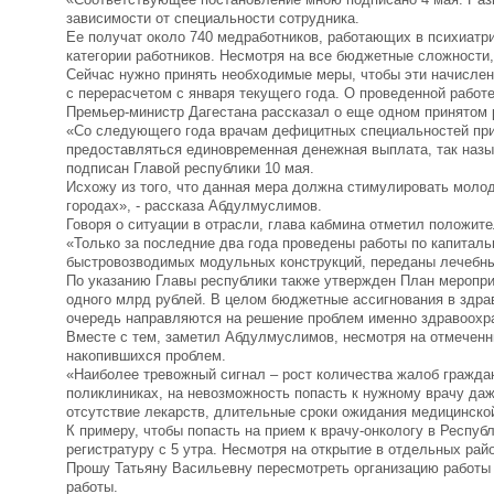
зависимости от специальности сотрудника.
Ее получат около 740 медработников, работающих в психиатри
категории работников. Несмотря на все бюджетные сложности,
Сейчас нужно принять необходимые меры, чтобы эти начислен
с перерасчетом с января текущего года. О проведенной работ
Премьер-министр Дагестана рассказал о еще одном принятом 
«Со следующего года врачам дефицитных специальностей при 
предоставляться единовременная денежная выплата, так наз
подписан Главой республики 10 мая.
Исхожу из того, что данная мера должна стимулировать моло
городах», - рассказа Абдулмуслимов.
Говоря о ситуации в отрасли, глава кабмина отметил положит
«Только за последние два года проведены работы по капиталь
быстровозводимых модульных конструкций, переданы лечебны
По указанию Главы республики также утвержден План меропри
одного млрд рублей. В целом бюджетные ассигнования в здра
очередь направляются на решение проблем именно здравоохран
Вместе с тем, заметил Абдулмуслимов, несмотря на отмеченн
накопившихся проблем.
«Наиболее тревожный сигнал – рост количества жалоб гражда
поликлиниках, на невозможность попасть к нужному врачу даже
отсутствие лекарств, длительные сроки ожидания медицинско
К примеру, чтобы попасть на прием к врачу-онкологу в Респуб
регистратуру с 5 утра. Несмотря на открытие в отдельных рай
Прошу Татьяну Васильевну пересмотреть организацию работы 
работы.