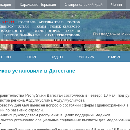
лкария
Карачаево-Черкесия
Ставропольский край
Чечня
Ь
КАВКАЗ
ЯРОСЛАВЛЬ
АРКТИКА
ТВЕРЬ
РОСТОВ
СИБИРСК
АЛТАЙ
КРЫМ
ТОМСК
КЕМЕРОВО
ВЛАДИВОСТОК
ЖЕЛЕЗНОГОРСК
ХАКАСИЯ
При поддержке Мини
БУРЯТИЯ
ЗАБАЙКАЛЬЕ
САХА
СЕВАСТОПОЛЬ
ЕСТВО
СПОРТ
ВИДЕО
КУЛЬТУРА
В МИРЕ
ков установили в Дагестане
равительства Республики Дагестан состоялось в четверг, 18 мая, под р
истра региона Абдулмуслима Абдулмуслимова.
овестку дня был вынесен вопрос о состоянии сферы здравоохранения в 
ий по развитию отрасли.
нятых руководством республики в целях поддержки медиков.
тельство установило специальные социальные выплаты для медработни
С.
 такой доплаты к заработной плате составит от 4,5 тыс. до 18,5 тыс. 