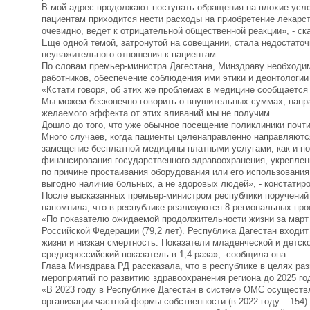
В мой адрес продолжают поступать обращения на плохие услов
пациентам приходится нести расходы на приобретение лекарст
очевидно, ведет к отрицательной общественной реакции», - ска
Еще одной темой, затронутой на совещании, стала недостато
неуважительного отношения к пациентам.
По словам премьер-министра Дагестана, Минздраву необходи
работников, обеспечение соблюдения ими этики и деонтологи
«Кстати говоря, об этих же проблемах в медицине сообщается
Мы можем бесконечно говорить о внушительных суммах, напра
желаемого эффекта от этих вливаний мы не получим.
Дошло до того, что уже обычное посещение поликлиники почти
Много случаев, когда пациенты целенаправленно направляются
замещение бесплатной медицины платными услугами, как и по
финансирования государственного здравоохранения, укреплен
по причине простаивания оборудования или его использования 
выгодно наличие больных, а не здоровых людей», - констатир
После высказанных премьер-министром республики поручений 
напомнила, что в республике реализуются 8 региональных про
«По показателю ожидаемой продолжительности жизни за март 2
Российской Федерации (79,2 лет). Республика Дагестан входи
жизни и низкая смертность. Показатели младенческой и детс
среднероссийский показатель в 1,4 раза», -сообщила она.
Глава Минздрава РД рассказала, что в республике в целях ра
мероприятий по развитию здравоохранения региона до 2025 год
«В 2023 году в Республике Дагестан в системе ОМС осуществл
организации частной формы собственности (в 2022 году – 154