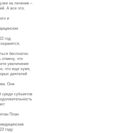
узки на лечение –
й. А все это,
ого и
едицинских
22 год.
сохранятся,
ться бесплатно.
 отмечу, что
вете увеличения
и, что еще хуже,
торых деятелей
ева. Она
й среди субъектов
продолжительность
ают
ботан План
 медицинские
23 году