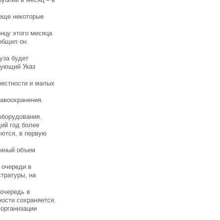
 еще некоторые
нцу этого месяца
общил он.
уза будет
вующий Указ
местности и малых
равоохранения.
оборудования.
ий год более
яются, в первую
омный объем
 очереди в
стратуры, на
 очередь в
ности сохраняется.
 организации