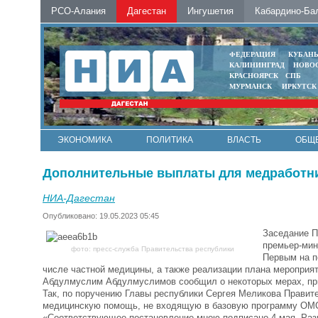
РСО-Алания
Дагестан
Ингушетия
Кабардино-Ба
ФЕДЕРАЦИЯ
КУБАН
КАЛИНИНГРАД
НОВО
КРАСНОЯРСК
СПБ
МУРМАНСК
ИРКУТСК
ЭКОНОМИКА
ПОЛИТИКА
ВЛАСТЬ
ОБЩ
Дополнительные выплаты для медработни
НИА-Дагестан
Опубликовано: 19.05.2023 05:45
Заседание П
премьер-мин
фото: пресс-служба Правительства республики
Первым на п
числе частной медицины, а также реализации плана мероприят
Абдулмуслим Абдулмуслимов сообщил о некоторых мерах, при
Так, по поручению Главы республики Сергея Меликова Прави
медицинскую помощь, не входящую в базовую программу ОМ
«Соответствующее постановление мною подписано 4 мая. Размер