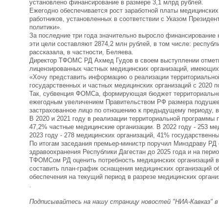
установлено финансирование в размере 3,1 млрд рублей.
Ежегодно обеспечивается рост заработной платы медицинских
работников, установленных в соответствии с Указом Президен
политики».
За последние три года значительно выросло финансирование н
эти цели составляют 2874,2 млн рублей, в том числе: республ
рассказала, в частности, Беляева.
Директор ТФОМС РД Ахмед Гудов в своем выступлении отметил
лицензированных частных медицинских организаций, имеющих
«Хочу представить информацию о реализации территориальной
государственных и частных медицинских организаций с 2020 по
Так, субвенция ФОМСа, формирующая бюджет территориального
ежегодным увеличением Правительством РФ размера подушев
застрахованное лицо по отношению к предыдущему периоду, в то
В 2020 и 2021 году в реализации территориальной программы 
47,2% частные медицинские организации. В 2022 году - 253 м
2023 году - 278 медицинских организаций, 41% государственны
По итогам заседания премьер-министр поручил Минздраву РД 
здравоохранения Республики Дагестан до 2025 года и на перио
ТФОМСом РД оценить потребность медицинских организаций в 
составить план-график оснащения медицинских организаций об
обеспечения на текущий период в разрезе медицинских органи
.
Подписывайтесь на нашу страницу новостей "НИА-Кавказ" 