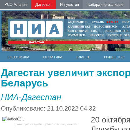
РСО-Алания
Дагестан
Ингушетия
Кабардино-Балкария
ФЕДЕРАЦИЯ
КУБАНЬ
КАВКАЗ
ЯРОС
КАЛИНИНГРАД
НОВОСИБИРСК
АЛТ
КРАСНОЯРСК
СПБ
ВЛАДИВОСТОК
МУРМАНСК
ИРКУТСК
БУРЯТИЯ
ЗА
ЭКОНОМИКА
ПОЛИТИКА
ВЛАСТЬ
ОБЩЕСТВО
АВТО
КОНТАКТЫ
Дагестан увеличит экспо
Беларусь
НИА-Дагестан
Опубликовано: 21.10.2022 04:32
20 октябр
фото: пресс-служба Правительства региона
Дружбы со