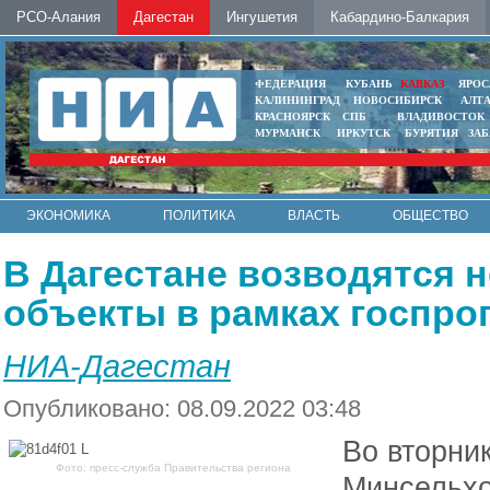
РСО-Алания
Дагестан
Ингушетия
Кабардино-Балкария
ФЕДЕРАЦИЯ
КУБАНЬ
КАВКАЗ
ЯРОС
КАЛИНИНГРАД
НОВОСИБИРСК
АЛТ
КРАСНОЯРСК
СПБ
ВЛАДИВОСТОК
МУРМАНСК
ИРКУТСК
БУРЯТИЯ
ЗА
ЭКОНОМИКА
ПОЛИТИКА
ВЛАСТЬ
ОБЩЕСТВО
АВТО
КОНТАКТЫ
В Дагестане возводятся
объекты в рамках госпр
НИА-Дагестан
Опубликовано: 08.09.2022 03:48
Во вторник
Фото: пресс-служба Правительства региона
Минсельхо