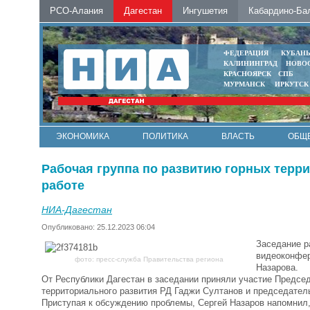
РСО-Алания
Дагестан
Ингушетия
Кабардино-Ба
ФЕДЕРАЦИЯ
КУБАН
КАЛИНИНГРАД
НОВО
КРАСНОЯРСК
СПБ
МУРМАНСК
ИРКУТСК
ЭКОНОМИКА
ПОЛИТИКА
ВЛАСТЬ
ОБЩ
Рабочая группа по развитию горных терр
работе
НИА-Дагестан
Опубликовано: 25.12.2023 06:04
Заседание р
видеоконфер
фото: пресс-служба Правительства региона
Назарова.
От Республики Дагестан в заседании приняли участие Предс
территориального развития РД Гаджи Султанов и председате
Приступая к обсуждению проблемы, Сергей Назаров напомнил,