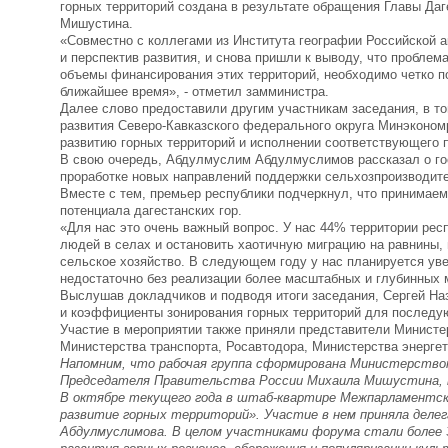
горных территорий создана в результате обращения Главы Да
Мишустина.
«Совместно с коллегами из Института географии Российской а
и перспектив развития, и снова пришли к выводу, что проблем
объемы финансирования этих территорий, необходимо четко по
ближайшее время», - отметил замминистра.
Далее слово предоставили другим участникам заседания, в т
развития Северо-Кавказского федерального округа Минэконом
развитию горных территорий и исполнении соответствующего 
В свою очередь, Абдулмуслим Абдулмуслимов рассказал о госп
проработке новых направлений поддержки сельхозпроизводит
Вместе с тем, премьер республики подчеркнул, что принимае
потенциала дагестанских гор.
«Для нас это очень важный вопрос. У нас 44% территории рес
людей в селах и остановить хаотичную миграцию на равнины,
сельское хозяйство. В следующем году у нас планируется уве
недостаточно без реализации более масштабных и глубинных 
Выслушав докладчиков и подводя итоги заседания, Сергей На
и коэффициенты зонирования горных территорий для последу
Участие в мероприятии также приняли представители Министе
Министерства транспорта, Росавтодора, Министерства энергет
Напомним, что рабочая группа сформирована Министерством
Председателя Правительства России Михаила Мишустина, ко
В октябре текущего года в штаб-квартире Межпарламентск
развитие горных территорий». Участие в нем приняла деле
Абдулмуслимова. В целом участниками форума стали более 