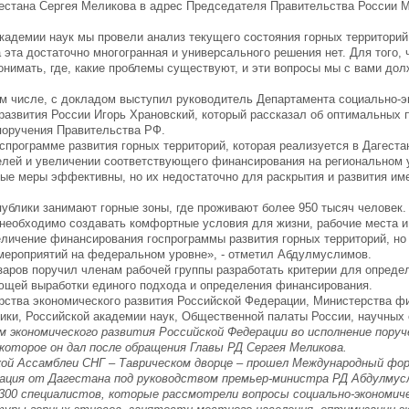
гестана Сергея Меликова в адрес Председателя Правительства России 
кадемии наук мы провели анализ текущего состояния горных территорий
а эта достаточно многогранная и универсального решения нет. Для того,
нимать, где, какие проблемы существуют, и эти вопросы мы с вами дол
ом числе, с докладом выступил руководитель Департамента социально-э
развития России Игорь Храновский, который рассказал об оптимальных 
поручения Правительства РФ.
рограмме развития горных территорий, которая реализуется в Дагестан
елей и увеличении соответствующего финансирования на региональном 
мые меры эффективны, но их недостаточно для раскрытия и развития и
публики занимают горные зоны, где проживают более 950 тысяч человек
 необходимо создавать комфортные условия для жизни, рабочие места и
личение финансирования госпрограммы развития горных территорий, но 
мероприятий на федеральном уровне», - отметил Абдулмуслимов.
заров поручил членам рабочей группы разработать критерии для опреде
ющей выработки единого подхода и определения финансирования.
рства экономического развития Российской Федерации, Министерства ф
ики, Российской академии наук, Общественной палаты России, научных 
 экономического развития Российской Федерации во исполнение поруч
торое он дал после обращения Главы РД Сергея Меликова.
ой Ассамблеи СНГ – Таврическом дворце – прошел Международный фо
гация от Дагестана под руководством премьер-министра РД Абдулмус
300 специалистов, которые рассмотрели вопросы социально-экономич