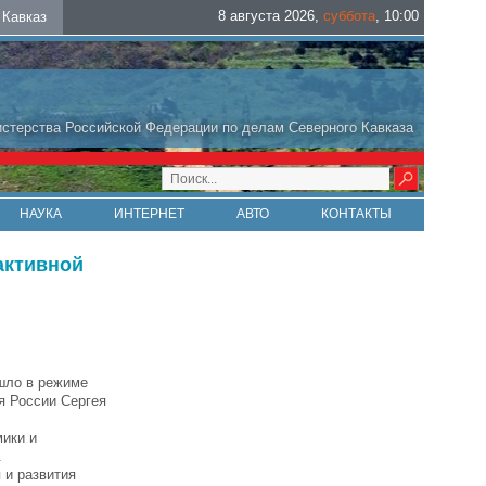
8 августа 2026
,
суббота
,
10
:
00
Кавказ
стерства Российской Федерации по делам Северного Кавказа
НАУКА
ИНТЕРНЕТ
АВТО
КОНТАКТЫ
активной
ошло в режиме
я России Сергея
ики и
.
 и развития