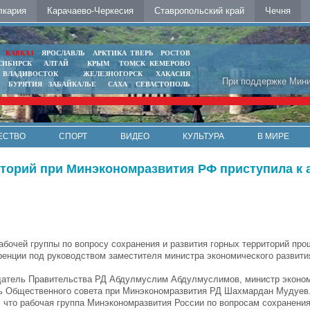
лкария
Карачаево-Черкесия
Ставропольский край
Чечня
Ь
КАВКАЗ
ЯРОСЛАВЛЬ
АРКТИКА
ТВЕРЬ
РОСТОВ
СИБИРСК
АЛТАЙ
КРЫМ
ТОМСК
КЕМЕРОВО
ВЛАДИВОСТОК
ЖЕЛЕЗНОГОРСК
ХАКАСИЯ
При поддержке Мини
БУРЯТИЯ
ЗАБАЙКАЛЬЕ
САХА
СЕВАСТОПОЛЬ
ЕСТВО
СПОРТ
ВИДЕО
КУЛЬТУРА
В МИРЕ
иторий при Минэкономразвития РФ приступила к 
абочей группы по вопросу сохранения и развития горных территорий пр
енции под руководством заместителя министра экономического развити
едатель Правительства РД Абдулмуслим Абдулмуслимов, министр эконом
ль Общественного совета при Минэкономразвития РД Шахмардан Мудуев
 что рабочая группа Минэкономразвития России по вопросам сохранения