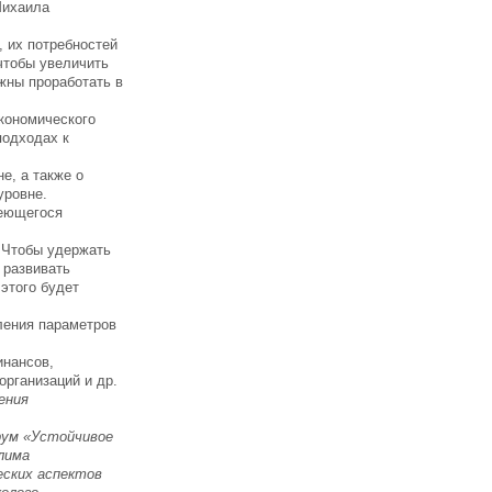
Михаила
, их потребностей
 чтобы увеличить
жны проработать в
кономического
подходах к
е, а также о
уровне.
меющегося
. Чтобы удержать
 развивать
этого будет
ления параметров
инансов,
организаций и др.
ения
рум «Устойчивое
лима
еских аспектов